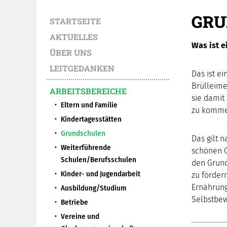
GRU
STARTSEITE
AKTUELLES
Was ist e
ÜBER UNS
LEITGEDANKEN
Das ist e
Brülleime
ARBEITSBEREICHE
sie damit
Eltern und Familie
zu kommen
Kindertagesstätten
Grundschulen
Das gilt n
Weiterführende
schönen G
Schulen/Berufsschulen
den Grund
Kinder- und Jugendarbeit
zu förder
Ernährung
Ausbildung/Studium
Selbstbew
Betriebe
Vereine und