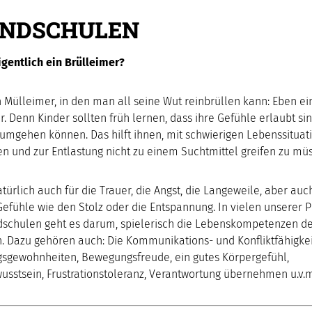
NDSCHULEN
igentlich ein Brülleimer?
in Mülleimer, in den man all seine Wut reinbrüllen kann: Eben ei
r. Denn Kinder sollten früh lernen, dass ihre Gefühle erlaubt si
 umgehen können. Das hilft ihnen, mit schwierigen Lebenssituat
 und zur Entlastung nicht zu einem Suchtmittel greifen zu mü
atürlich auch für die Trauer, die Angst, die Langeweile, aber auch
efühle wie den Stolz oder die Entspannung. In vielen unserer P
schulen geht es darum, spielerisch die Lebenskompetenzen de
n. Dazu gehören auch: Die Kommunikations- und Konfliktfähigkei
sgewohnheiten, Bewegungsfreude, ein gutes Körpergefühl,
usstsein, Frustrationstoleranz, Verantwortung übernehmen u.v.m