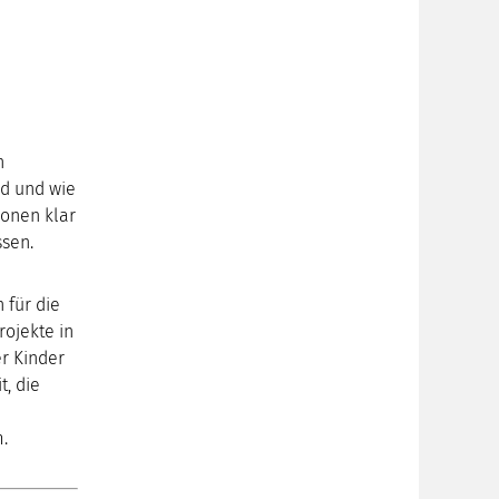
n
nd und wie
ionen klar
ssen.
 für die
rojekte in
r Kinder
t, die
.